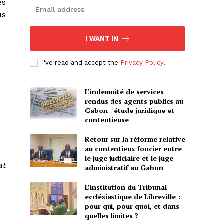
es
us
I WANT IN
I've read and accept the
Privacy Policy
.
L’indemnité de services
rendus des agents publics au
Gabon : étude juridique et
contentieuse
Retour sur la réforme relative
au contentieux foncier entre
le juge judiciaire et le juge
at
administratif au Gabon
L’institution du Tribunal
n
ecclésiastique de Libreville :
pour qui, pour quoi, et dans
quelles limites ?