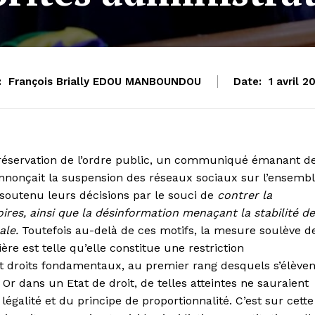
:
François Brially EDOU MANBOUNDOU
Date:
1 avril 2
éservation de l’ordre public, un communiqué émanant d
nnonçait la suspension des réseaux sociaux sur l’ensemb
t soutenu leurs décisions par le souci de
contrer la
ires, ainsi que la désinformation menaçant la stabilité d
nale.
Toutefois au-delà de ces motifs, la mesure soulève d
re est telle qu’elle constitue une restriction
et droits fondamentaux, au premier rang desquels s’élèven
n. Or dans un Etat de droit, de telles atteintes ne sauraient
égalité et du principe de proportionnalité. C’est sur cette