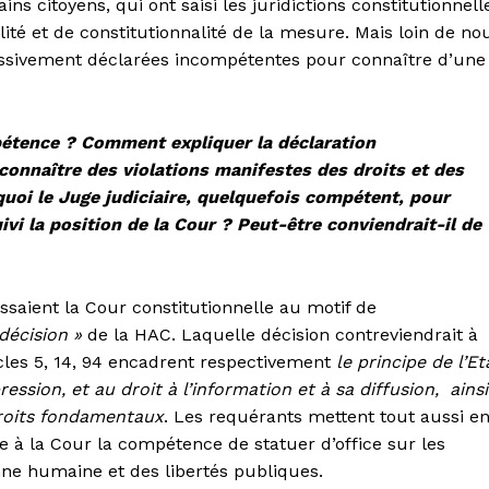
ains citoyens, qui ont saisi les juridictions constitutionnell
alité et de constitutionnalité de la mesure. Mais loin de no
cessivement déclarées incompétentes pour connaître d’une
pétence ? Comment expliquer la déclaration
onnaître des violations manifestes des droits et des
rquoi le Juge judiciaire, quelquefois compétent, pour
uivi la position de la Cour ? Peut-être conviendrait-il de
issaient la Cour constitutionnelle au motif de
 décision »
de la HAC. Laquelle décision contreviendrait à
ticles 5, 14, 94 encadrent respectivement
le principe de l’Et
ression, et au droit à l’information et à sa diffusion, ainsi
droits fondamentaux
. Les requérants mettent tout aussi e
ère à la Cour la compétence de statuer d’office sur les
nne humaine et des libertés publiques.