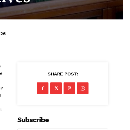
026
e
le
SHARE POST:
es
e
t
Subscribe