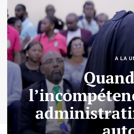
A LA U
Quand 
l’incompéten
administrati
auto