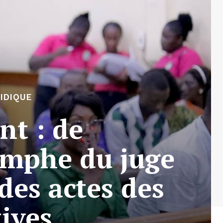
IDIQUE
nt : de
omphe du juge
des actes des
tives