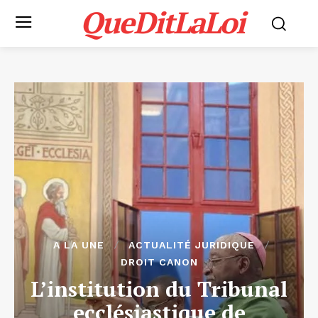
QueDitLaLoi
A LA UNE
ACTUALITÉ JURIDIQUE
DROIT CANON
L’institution du Tribunal
ecclésiastique de