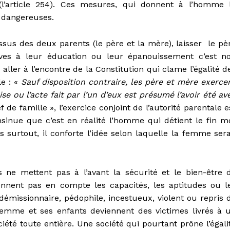
(l’article 254). Ces mesures, qui donnent à l’homme 
t dangereuses.
issus des deux parents (le père et la mère), laisser le pè
tives à leur éducation ou leur épanouissement c’est n
ller à l’encontre de la Constitution qui clame l’égalité d
le : «
Sauf disposition contraire, les père et mère exerce
se ou l’acte fait par l’un d’eux est présumé l’avoir été av
f de famille », l’exercice conjoint de l’autorité parentale e
insinue que c’est en réalité l’homme qui détient le fin m
 surtout, il conforte l’idée selon laquelle la femme sera
ne mettent pas à l’avant la sécurité et le bien-être 
rennent pas en compte les capacités, les aptitudes ou l
, démissionnaire, pédophile, incestueux, violent ou repris 
femme et ses enfants deviennent des victimes livrés à 
ciété toute entière. Une société qui pourtant prône l’égali