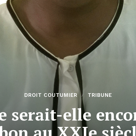
DROIT COUTUMIER
TRIBUNE
e serait-elle enc
bon au XXIe siècl