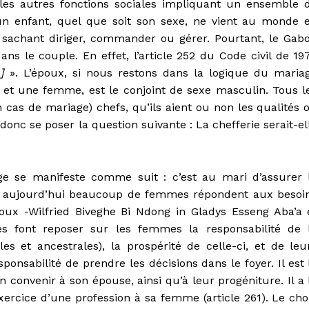
les autres fonctions sociales impliquant un ensemble 
un enfant, quel que soit son sexe, ne vient au monde 
n sachant diriger, commander ou gérer. Pourtant, le Gab
ns le couple. En effet, l’article 252 du Code civil de 19
]
». L’époux, si nous restons dans la logique du maria
et une femme, est le conjoint de sexe masculin. Tous l
as de mariage) chefs, qu’ils aient ou non les qualités 
 donc se poser la question suivante : La chefferie serait-el
e se manifeste comme suit : c’est au mari d’assurer 
(or aujourd’hui beaucoup de femmes répondent aux besoi
poux -Wilfried Biveghe Bi Ndong in Gladys Esseng Aba’a 
s font reposer sur les femmes la responsabilité de 
es et ancestrales), la prospérité de celle-ci, et de leu
ponsabilité de prendre les décisions dans le foyer. Il est 
n convenir à son épouse, ainsi qu’à leur progéniture. Il a 
’exercice d’une profession à sa femme (article 261). Le cho