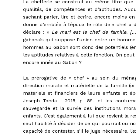
La chefferie se construit au même titre que 
qualités, de compétences et d’aptitudes. Auc
sachant parler, lire et écrire, encore moins e
donne d’emblée à l’époux le rôle de « chef » da
déclare : «
Le mari est le chef de famille. […
gabonais qui suppose l’union entre un homme 
hommes au Gabon sont donc des potentiels (en c
les aptitudes relatives à cette fonction. On peut
encore innée au Gabon ?
La prérogative de « chef » au sein du ménag
direction morale et matérielle de la famille 
matériels et financiers de leurs enfants et é
Joseph Tonda : 2015, p. 89- et les coutume
sauvegarde et la survie des institutions moral
enfants. C’est également à lui que revient la res
seul habilité à décider de ce qui pourrait ou no
capacité de contester, s’il le juge nécessaire, l