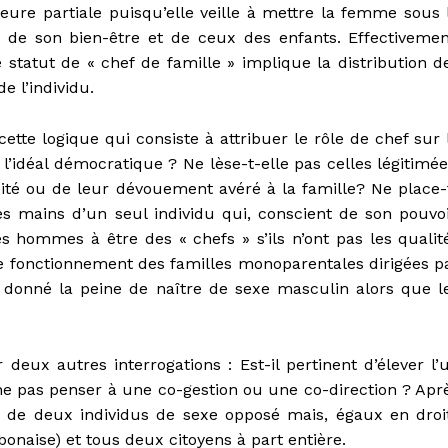
ure partiale puisqu’elle veille à mettre la femme sous 
 de son bien-être et de ceux des enfants. Effectivemen
e statut de « chef de famille » implique la distribution d
e l’individu.
ette logique qui consiste à attribuer le rôle de chef sur 
l’idéal démocratique ? Ne lèse-t-elle pas celles légitimée
ité ou de leur dévouement avéré à la famille? Ne place-
es mains d’un seul individu qui, conscient de son pouvoi
es hommes à être des « chefs » s’ils n’ont pas les qualit
e fonctionnement des familles monoparentales dirigées p
donné la peine de naître de sexe masculin alors que l
ux autres interrogations : Est-il pertinent d’élever l’
 ne pas penser à une co-gestion ou une co-direction ? Apr
e de deux individus de sexe opposé mais, égaux en droi
bonaise) et tous deux citoyens à part entière.