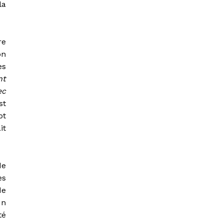
la
re
on
es
nt
ec
st
ot
it
de
es
de
un
té