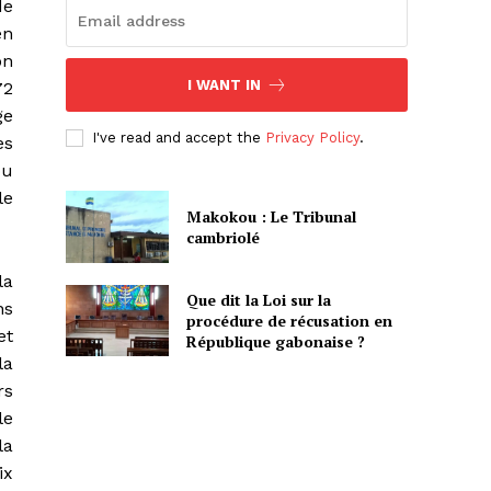
de
en
on
I WANT IN
72
ge
I've read and accept the
Privacy Policy
.
es
ou
le
Makokou : Le Tribunal
cambriolé
la
Que dit la Loi sur la
ns
procédure de récusation en
et
République gabonaise ?
la
rs
le
la
ix