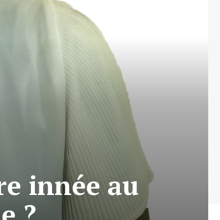
ore innée au
e ?