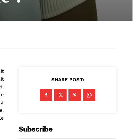
it
it
SHARE POST:
f.
de
 a
e.
le
Subscribe