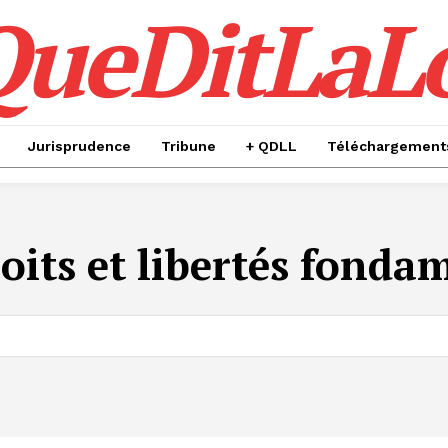
QueDitLaL
Jurisprudence
Tribune
+ QDLL
Téléchargement
oits et libertés fond