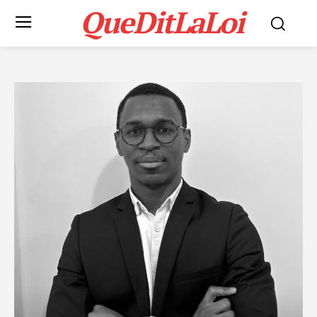
QueDitLaLoi