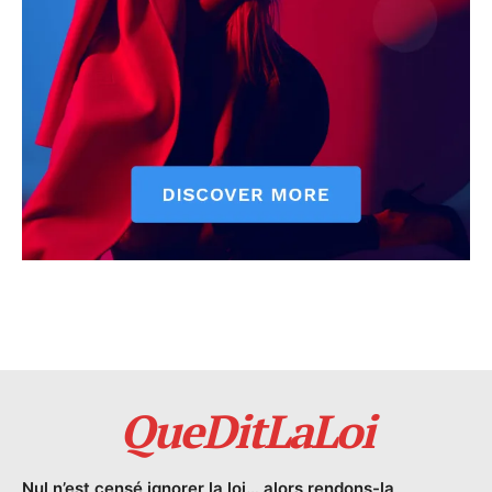
QueDitLaLoi
Nul n’est censé ignorer la loi… alors rendons-la