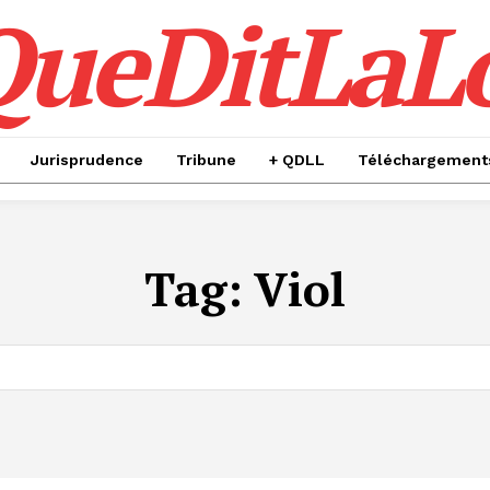
QueDitLaL
Jurisprudence
Tribune
+ QDLL
Téléchargement
Tag:
Viol