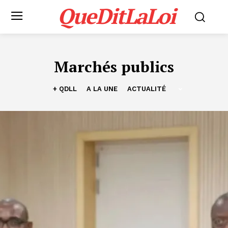
QueDitLaLoi
Marchés publics
+ QDLL
A LA UNE
ACTUALITÉ