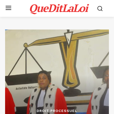
QueDitLaLoi
DROIT PROCESSUEL