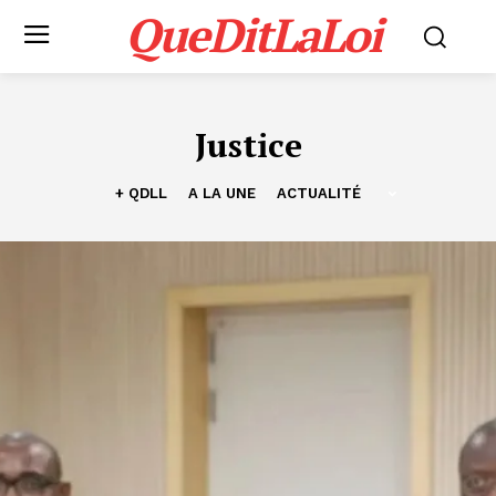
QueDitLaLoi
Justice
+ QDLL
A LA UNE
ACTUALITÉ