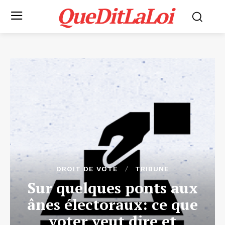
QueDitLaLoi
DROIT DE VOTE
TRIBUNE
Sur quelques ponts aux
ânes électoraux: ce que
voter veut dire et