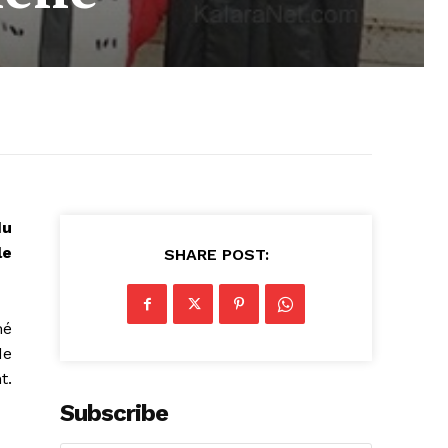
du
le
SHARE POST:
mé
de
t.
Subscribe