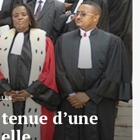
LLES
 tenue d’une
elle