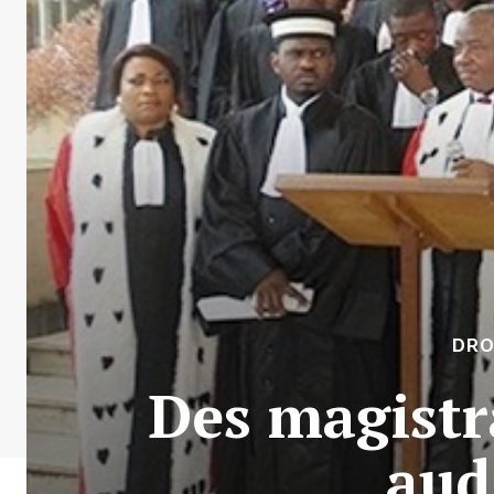
DRO
Des magistr
aud