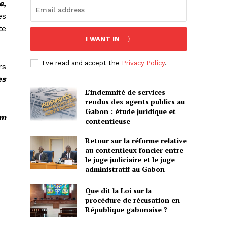
e,
es
te
I WANT IN
I've read and accept the
Privacy Policy
.
rs
es
L’indemnité de services
rendus des agents publics au
Gabon : étude juridique et
um
contentieuse
Retour sur la réforme relative
au contentieux foncier entre
le juge judiciaire et le juge
administratif au Gabon
Que dit la Loi sur la
procédure de récusation en
République gabonaise ?