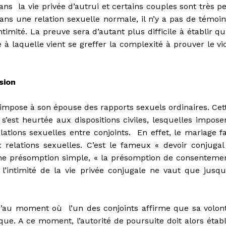
ans la vie privée d’autrui et certains couples sont très p
dans une relation sexuelle normale, il n’y a pas de témoin
timité. La preuve sera d’autant plus difficile à établir qu’
e à laquelle vient se greffer la complexité à prouver le vi
sion
ri impose à son épouse des rapports sexuels ordinaires. Cet
 s’est heurtée aux dispositions civiles, lesquelles impose
ions sexuelles entre conjoints. En effet, le mariage fa
elations sexuelles. C’est le fameux « devoir conjugal
ne présomption simple, « la présomption de consenteme
’intimité de la vie privée conjugale ne vaut que jusqu
’au moment où l’un des conjoints affirme que sa volon
que. A ce moment, l’autorité de poursuite doit alors établ