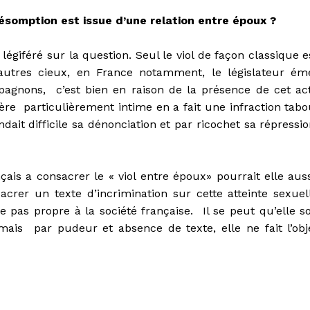
résomption est issue d’une relation entre époux ?
 légiféré sur la question. Seul le viol de façon classique e
’autres cieux, en France notamment, le législateur ém
mpagnons, c’est bien en raison de la présence de cet ac
ctère particulièrement intime en a fait une infraction tabo
ait difficile sa dénonciation et par ricochet sa répressio
nçais a consacrer le « viol entre époux» pourrait elle auss
acrer un texte d’incrimination sur cette atteinte sexuel
e pas propre à la société française. Il se peut qu’elle so
ais par pudeur et absence de texte, elle ne fait l’obj