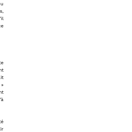
eu
s,
il
ce
te
nt
it
 »
nt
’à
té
ir