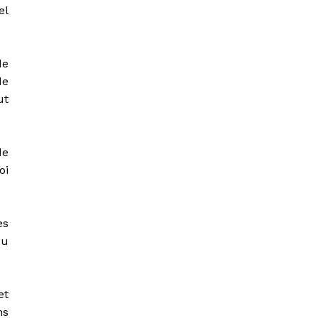
el
de
de
ut
de
oi
es
du
et
ns