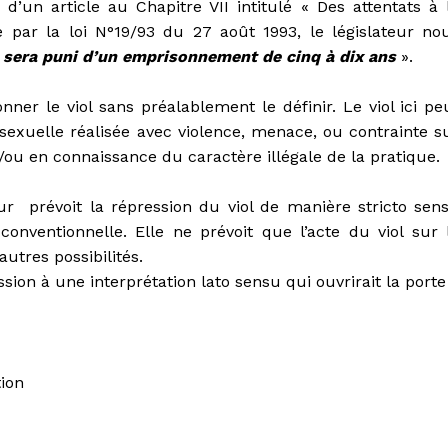
 d’un article au Chapitre VII intitulé « Des attentats à 
e par la loi N°19/93 du 27 août 1993, le législateur no
sera puni d’un emprisonnement de cinq à dix ans
».
ner le viol sans préalablement le définir. Le viol ici pe
exuelle réalisée avec violence, menace, ou contrainte s
ou en connaissance du caractère illégale de la pratique.
teur prévoit la répression du viol de manière stricto sen
conventionnelle. Elle ne prévoit que l’acte du viol sur 
autres possibilités.
sion à une interprétation lato sensu qui ouvrirait la porte
tion