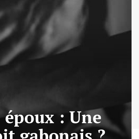
re époux : Une
it gabonais ?