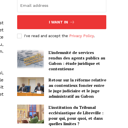
st
I WANT IN
et
I've read and accept the
Privacy Policy
.
te
u,
n.
L’indemnité de services
rendus des agents publics au
Gabon : étude juridique et
contentieuse
i,
le
Retour sur la réforme relative
au contentieux foncier entre
it
le juge judiciaire et le juge
et
administratif au Gabon
L’institution du Tribunal
ecclésiastique de Libreville :
pour qui, pour quoi, et dans
quelles limites ?