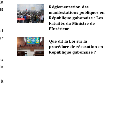
la
Réglementation des
us
manifestations publiques en
République gabonaise : Les
Fatuités du Ministre de
l’Intérieur
ut
ur
Que dit la Loi sur la
procédure de récusation en
République gabonaise ?
su
la
 à