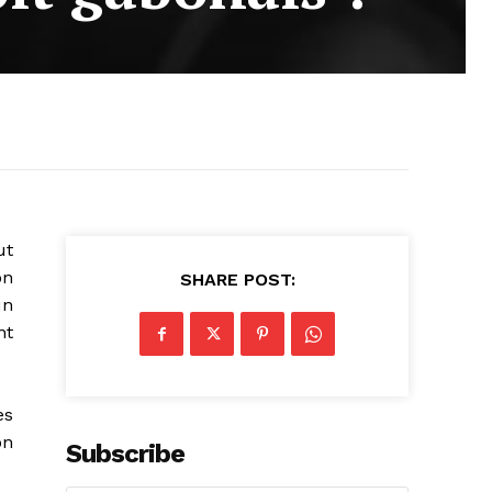
ut
on
SHARE POST:
un
nt
es
on
Subscribe