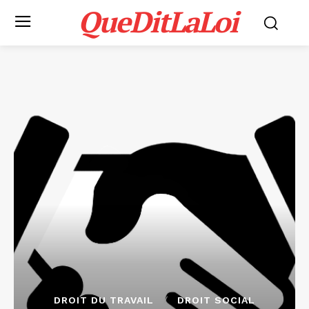
QueDitLaLoi
DROIT DU TRAVAIL
DROIT SOCIAL